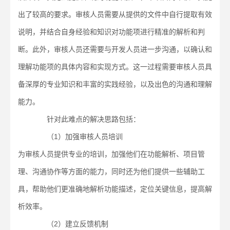
出了较高的要求。审核人员需要从提供的文件中自行提取有效
说明，并结合自身经验和知识对功能项进行精准的解析和判
断。此外，审核人员还需要与开发人员进一步沟通，以确认和
理解功能项的具体内容和实现方式。这一过程需要审核人员具
备深厚的专业知识和丰富的实践经验，以及出色的沟通和理解
能力。
针对此难点的解决思路包括：
（1）加强审核人员培训
为审核人员提供专业的培训，加强他们在功能解析、项目管
理、沟通协作等方面的能力，同时还为他们提供一些辅助工
具，帮助他们更准确地解析功能描述，定位关键信息，提高解
析效率。
（2）建立反馈机制