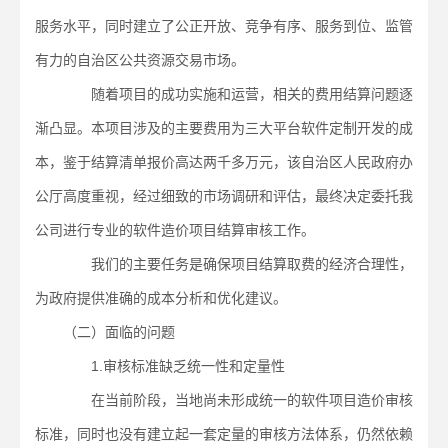
服务水平，同时建立了公正开放、竞争有序、服务到位、监管
有力的自治区公共资源交易市场。
随着项目的成功实施和运营，相关的费用结算问题逐
渐凸显。本项目涉及的主要费用为三大平台软件定制开发的成
本，鉴于结算清单报价高达两千多万元，该自治区人民政府办
公厅高度重视，经过细致的市场调研和评估，最终决定委托我
公司进行专业的软件造价项目结算审核工作。
我们的主要任务是确保项目结算取费的经济合理性，
为政府提供准确的成本分析和优化建议。
（二）面临的问题
1.审核标准缺乏统一性和定量性
在当前阶段，当地尚未形成统一的软件项目造价审核
标准，同时也没有建立起一套定量的审核方法体系，仍然依赖