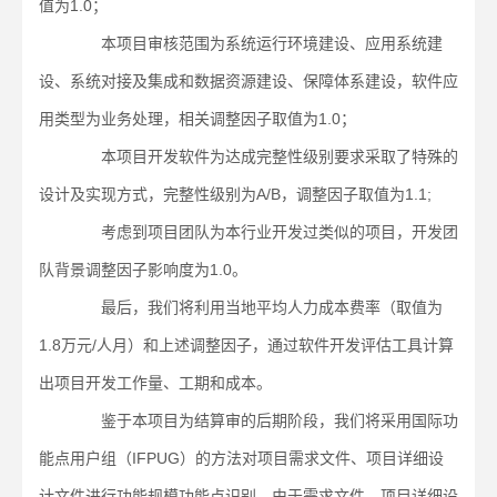
值为1.0；
本项目审核范围为系统运行环境建设、应用系统建
设、系统对接及集成和数据资源建设、保障体系建设，软件应
用类型为业务处理，相关调整因子取值为1.0；
本项目开发软件为达成完整性级别要求采取了特殊的
设计及实现方式，完整性级别为A/B，调整因子取值为1.1;
考虑到项目团队为本行业开发过类似的项目，开发团
队背景调整因子影响度为1.0。
最后，我们将利用当地平均人力成本费率（取值为
1.8万元/人月）和上述调整因子，通过软件开发评估工具计算
出项目开发工作量、工期和成本。
鉴于本项目为结算审的后期阶段，我们将采用国际功
能点用户组（IFPUG）的方法对项目需求文件、项目详细设
计文件进行功能规模功能点识别。由于需求文件、项目详细设