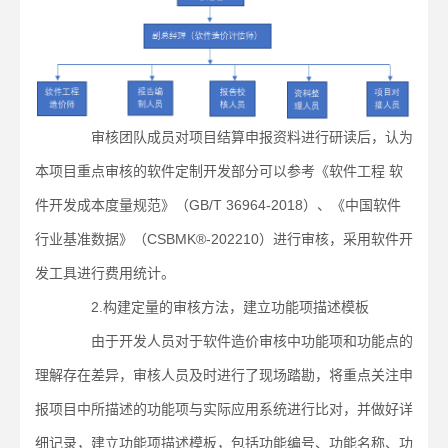
审核团队成员对项目结算申报资料进行研读后，认为
本项目重点审核的软件定制开发部分可以参考《软件工程 软
件开发成本度量规范》（GB/T 36964-2018）、《中国软件
行业基准数据》（CSBMK®-202210）进行审核，采用软件开
发工具进行费用统计。
2.构建定量的审核方法，建立功能项描述模板
由于开发人员对于软件造价审核中功能项和功能点的
理解存在差异，审核人员及时进行了现场踏勘，将重点关注申
报项目中所描述的功能项与实际应用系统进行比对，并做好详
细记录，建立功能项描述模板，包括功能编号、功能名称、功