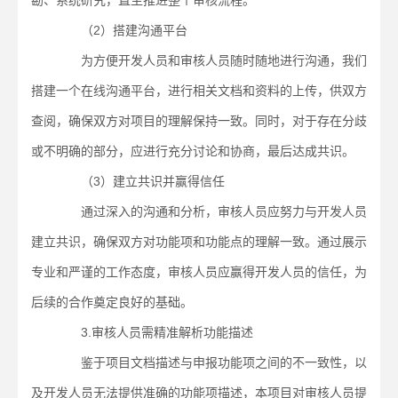
勘、系统研究，直至推进整个审核流程。
（2）搭建沟通平台
为方便开发人员和审核人员随时随地进行沟通，我们
搭建一个在线沟通平台，进行相关文档和资料的上传，供双方
查阅，确保双方对项目的理解保持一致。同时，对于存在分歧
或不明确的部分，应进行充分讨论和协商，最后达成共识。
（3）建立共识并赢得信任
通过深入的沟通和分析，审核人员应努力与开发人员
建立共识，确保双方对功能项和功能点的理解一致。通过展示
专业和严谨的工作态度，审核人员应赢得开发人员的信任，为
后续的合作奠定良好的基础。
3.审核人员需精准解析功能描述
鉴于项目文档描述与申报功能项之间的不一致性，以
及开发人员无法提供准确的功能项描述，本项目对审核人员提