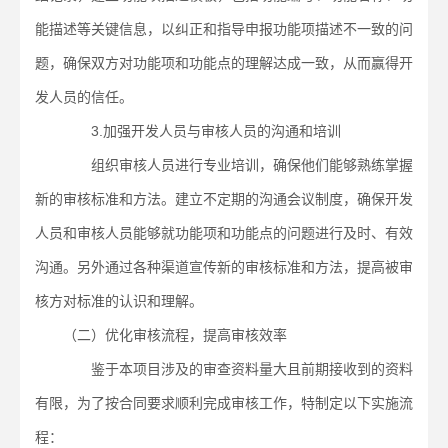
能描述等关键信息，以纠正和指导申报功能项描述不一致的问
题，确保双方对功能项和功能点的理解达成一致，从而赢得开
发人员的信任。
3.加强开发人员与审核人员的沟通和培训
组织审核人员进行专业培训，确保他们能够熟练掌握
新的审核标准和方法。建立不定期的沟通会议制度，确保开发
人员和审核人员能够就功能项和功能点的问题进行及时、有效
沟通。另外通过各种渠道宣传新的审核标准和方法，提高被审
核方对标准的认识和理解。
（二）优化审核流程，提高审核效率
鉴于本项目涉及的审查资料量大且前期接收到的资料
有限，为了按合同要求顺利完成审核工作，特制定以下实施流
程：