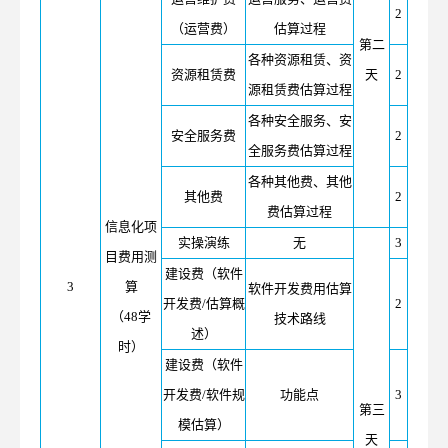
2
（运营费）
估算过程
第二
各种资源租赁、资
资源租赁费
天
2
源租赁费估算过程
各种安全服务、安
安全服务费
2
全服务费估算过程
各种其他费、其他
其他费
2
费估算过程
信息化项
实操演练
无
3
目费用测
建设费（软件
3
算
软件开发费用估算
开发费/估算概
2
（48学
技术路线
述）
时）
建设费（软件
开发费/软件规
功能点
3
第三
模估算）
天