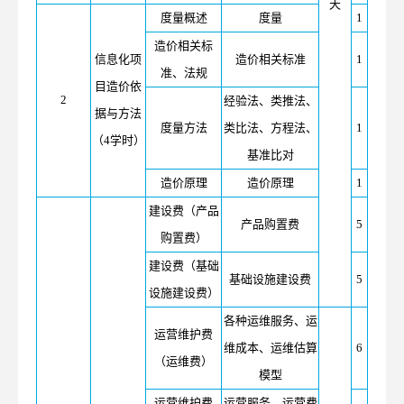
天
度量概述
度量
1
造价相关标
信息化项
造价相关标准
1
准、法规
目造价依
2
经验法、类推法、
据与方法
度量方法
类比法、方程法、
1
（4学时）
基准比对
造价原理
造价原理
1
建设费（产品
产品购置费
5
购置费）
建设费（基础
基础设施建设费
5
设施建设费）
各种运维服务、运
运营维护费
维成本、运维估算
6
（运维费）
模型
运营维护费
运营服务、运营费