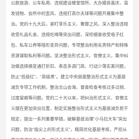
公款旅游、公车私用、违规建设楼堂馆所、大办婚丧喜庆、滥
发钱物、会所中的歪风、违规打高尔夫球等问题开展集中整
治。党的十九大后，紧盯享乐主义、奢靡之风，深入整治违规
收受礼品礼金、违规吃喝等突出问题，深挖细查收受电子红
包、私车公养等隐形变异问题，专项整治利用名贵特产和特殊
资源谋取私利等问题。坚决整治形式主义、官僚主义，集中纠
治做选择搞变通打折扣、表态多调门高、行动少落实差问题，
防止“低级红”、“高级黑”。建立中央层面整治形式主义为基层
减负专项工作机制，整治文山会海、督查检查考核过多过频、
过度留痕等问题。党的二十大以来，把纠治形式主义、官僚主
义摆在更加突出位置，制定实施整治形式主义为基层减负若干
规定，提出一系列重要举措，破解基层治理“小马拉大车”突出
问题，防治“指尖上的形式主义”，精简优化基层考核，严控从