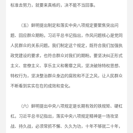
标准去努力，就要来真格的，决不能不当回事。
（五）鲜明提出制定和落实中央八项规定要聚焦突出问
题、回应群众期盼。习近平总书记指出，作风问题核心是党同
人民群众的关系问题。我们制定这个规定，既符合我们加强执
政党建设的要求，也符合群众对我们的期盼。要坚决纠正形式
主义、官僚主义、享乐主义和奢靡之风，坚决破除特权思想、
特权行为，坚决整治群众身边的腐败和不正之风，让人民群众
不断看到实实在在的成效和变化。
（六）鲜明提出中央八项规定是长期有效的铁规矩、硬杠
杠。习近平总书记指出，落实中央八项规定精神是一场攻坚
战、持久战，必须常抓不懈、久久为功，十年不够就二十年，