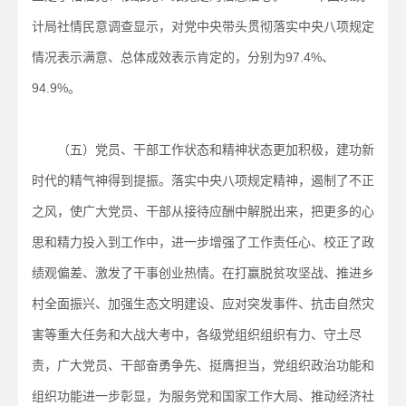
计局社情民意调查显示，对党中央带头贯彻落实中央八项规定
情况表示满意、总体成效表示肯定的，分别为97.4%、
94.9%。
（五）党员、干部工作状态和精神状态更加积极，建功新
时代的精气神得到提振。落实中央八项规定精神，遏制了不正
之风，使广大党员、干部从接待应酬中解脱出来，把更多的心
思和精力投入到工作中，进一步增强了工作责任心、校正了政
绩观偏差、激发了干事创业热情。在打赢脱贫攻坚战、推进乡
村全面振兴、加强生态文明建设、应对突发事件、抗击自然灾
害等重大任务和大战大考中，各级党组织组织有力、守土尽
责，广大党员、干部奋勇争先、挺膺担当，党组织政治功能和
组织功能进一步彰显，为服务党和国家工作大局、推动经济社