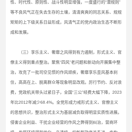
性、时代性、原则性、战斗性明显增强，一度盛行的“潜规则”
等不良风气正在失去生存的土壤，清清爽爽的同志关系、规规
矩矩的上下级关系日益形成，风清气正的党内政治生态不断形
成和发展。
（三）享乐主义、奢靡之风得到有力遏制，形式主义、官
僚主义得到重点整治。聚焦“四风”老问题和新动向开展集中整
治，攻克了一批司空见惯的作风顽疾，奢靡享乐歪风基本刹
住，高高在上、脱离群众等现象明显改观。厉行节约、反对浪
费，党政机关带头过紧日子，全国“三公”经费大幅下降，2023
年比2012年减少68.4%。全党形成力戒形式主义、官僚主义
的思想共识，整治形式主义为基层减负取得明显实质性进展。
侵害企业利益、干扰企业经营的作风之弊得到纠治，营商环