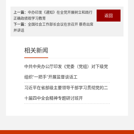
上一篇：
中办印发《通知》在全党开展树立和践行
返回
正确政绩观学习教育
下一篇：
全国社会工作部长会议在京召开 蔡奇出席
并讲话
相关新闻
中共中央办公厅印发《党委（党组）对下级党
组织“一把手”开展监督谈话工
习近平在省部级主要领导干部学习贯彻党的二
十届四中全会精神专题研讨班开