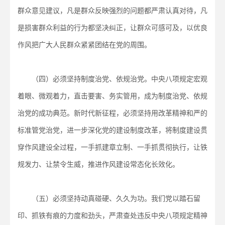
群众意见建议，凡是群众反映强烈的问题都严肃认真对待，凡
是损害群众利益的行为都坚决纠正，让群众可感可及，以优良
作风把广大人民群众紧紧团结在党的周围。
（四）必须坚持制度治党、依规治党。中央八项规定宏观
着眼、微观着力，直击要害、务实管用，成为制度治党、依规
治党的成功典范。新时代新征程，必须坚持用改革精神和严的
标准管党治党，进一步深化党的建设制度改革，将制度建设贯
穿作风建设全过程，一手抓建章立制、一手抓贯彻执行，让铁
规发力、让禁令生威，推进作风建设常态化长效化。
（五）必须坚持动真碰硬、久久为功。我们党以踏石留
印、抓铁有痕的力度和劲头，严肃查处违反中央八项规定精神