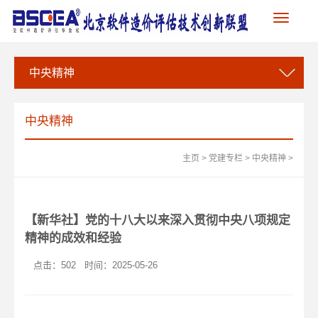
Toggle
navigation
中央精神
中央精神
主页
>
党建专栏
>
中央精神
>
【新华社】党的十八大以来深入贯彻中央八项规定
精神的成效和经验
点击：
502
时间：2025-05-26