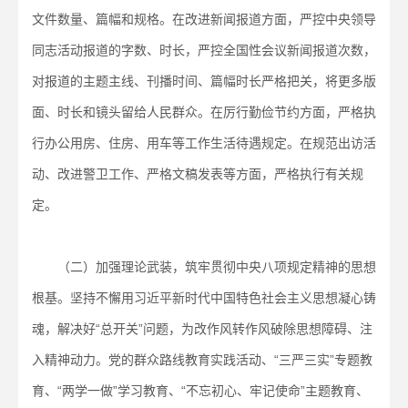
文件数量、篇幅和规格。在改进新闻报道方面，严控中央领导
同志活动报道的字数、时长，严控全国性会议新闻报道次数，
对报道的主题主线、刊播时间、篇幅时长严格把关，将更多版
面、时长和镜头留给人民群众。在厉行勤俭节约方面，严格执
行办公用房、住房、用车等工作生活待遇规定。在规范出访活
动、改进警卫工作、严格文稿发表等方面，严格执行有关规
定。
（二）加强理论武装，筑牢贯彻中央八项规定精神的思想
根基。坚持不懈用习近平新时代中国特色社会主义思想凝心铸
魂，解决好“总开关”问题，为改作风转作风破除思想障碍、注
入精神动力。党的群众路线教育实践活动、“三严三实”专题教
育、“两学一做”学习教育、“不忘初心、牢记使命”主题教育、