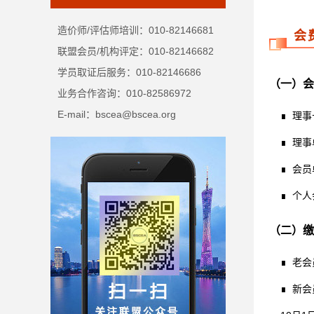
造价师/评估师培训：010-82146681
会
联盟会员/机构评定：010-82146682
学员取证后服务：010-82146686
（一）会
业务合作咨询：010-82586972
E-mail：bscea@bscea.org
∎ 理事长
∎ 理事单
∎ 会员单
∎ 个人会
（二）缴
∎ 老会
∎ 新会