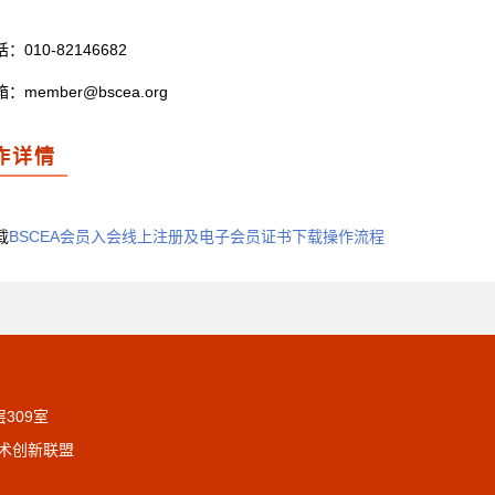
10-82146682
ember@bscea.org
作详情
载
BSCEA会员入会线上注册及电子会员证书下载操作流程
309室
估技术创新联盟