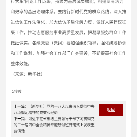
拉大车”问题工作成果，持续为基层减负赋能，构建富有活力
和效率的基层治理体系。要践行新时代党的群众路线，深入推
进信访工作法治化，加大信访矛盾化解力度，做好人民建议征
集工作，推动志愿服务事业高质量发展，把凝聚服务群众工作
做细做实。各级党委（党组）要加强组织领导，强化统筹协调
和工作谋划，加强社会工作部门自身建设，不断提高社会工作
整体效能。
（来源：新华社）
分享到：
上一篇：
【新华社】党的十八大以来深入贯彻中央
返回
八项规定精神的成效和经验
下一篇：
习近平在省部级主要领导干部学习贯彻党
的二十届四中全会精神专题研讨班开班式上发表重
要讲话