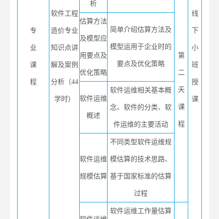
析
软件工程
线
估算方法
简单介绍估算方法及
专
造价专业
下
及模型应
模型运用于企业时的
业
知识点讲
小
用要点及
第
要点及优化策略
课
解及案例
班
优化策略
二
程
分析（44
授
天
软件运维相关基本概
软件运维
学时）
课
课
念、软件的分类、软
概述
程
件运维的主要活动
不同类型软件运维规
软件运维
模估算的技术思路、
规模估算
基于国家标准的估算
过程
软件运维工作量估算