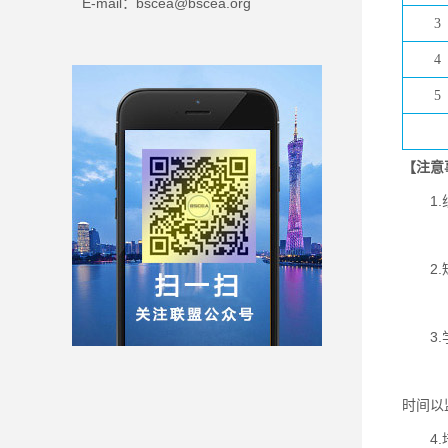
E-mail：bscea@bscea.org
3
4
5
【注意
1.
线上录
2.
培训
3.
学员在
时间以
4.