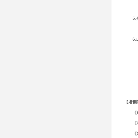
建议
5.
参加考
6.成
考试成
背
照片尺
照片
照片
【培训
《软件
《GB
《GB