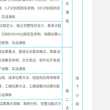
天
骤、ILF识别规则及举例、EIF识别规则及
课
、实战演练
程
过程定义、独立完整性的含义、基本过程
识别EI/EO/EQ规则及举例、规模估算小
的使用、实战演练
量估算要点、基准比对基本概念、类推法
/
法讲解及举例、交叉验证、软件及开发调
子讲解、实战演练
构成、成本估算方法、招投标应用场景举
线
解、工期估算方法、工期调整对估算的影
下
第
实战演练
小
二
估算难点讲解、案例分析、完整功能点方
班
天