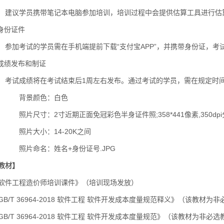
学员携带笔记本电脑参加培训，培训过程中会提供估算工具进行估
身份证件
试的学员需在手机端提前下载“支付宝APP”，并携带身份证，考试
绩发布和制证
绩将在考试结束后1周左右发布。通过考试的学员，需在规定时间内
景颜色：白色
寸：2寸近期正面免冠彩色半身证件照;358*441像素,350dpi分
大小：14-20K之间
命名：姓名+身份证号.JPG
教材】
工程造价师培训课件》（培训现场发放）
/T 36964-2018 软件工程 软件开发成本度量规范释义》（该教材
/T 36964-2018 软件工程 软件开发成本度量规范》（该教材为非