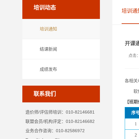
培训动态
培训通
培训通知
开课
结课新闻
点击
成绩发布
各相关
软件工
联系我们
【班期
造价师/评估师培训：010-82146681
序
联盟会员/机构评定：010-82146682
1
业务合作咨询：010-82586972
2