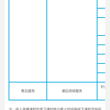
软
针对
售后服务
课后持续服务
注：线上录播课程的学习课时统计截止时间是线下课程开始前