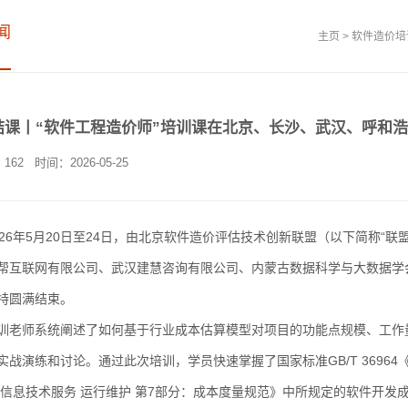
闻
主页
>
软件造价培
结课丨“软件工程造价师”培训课在北京、长沙、武汉、呼和
：
162
时间：2026-05-25
6年5月20日至24日，由北京软件造价评估技术创新联盟（以下简称“联
帮互联网有限公司、武汉建慧咨询有限公司、内蒙古数据科学与大数据学会
特圆满结束。
师系统阐述了如何基于行业成本估算模型对项目的功能点规模、工作量
实战演练和讨论。通过此次培训，学员快速掌握了国家标准GB/T 36964《软件
2《信息技术服务 运行维护 第7部分：成本度量规范》中所规定的软件开