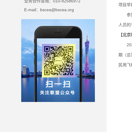
业务合作咨询：010-82586972
项目早
E-mail：bscea@bscea.org
参加培
人员的
【北京
202
期（总
民用飞