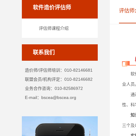
软件造价评估师
评估师
评估师课程介绍
联系我们
造价师/评估师培训：010-82146681
软件造
联盟会员/机构评定：010-82146682
业人员
业务合作咨询：010-82586972
通过评
E-mail：bscea@bscea.org
性、科
知
三个及
实