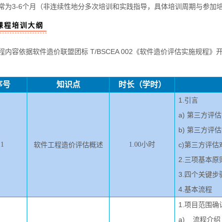
3-6个月（非连续性地分多次培训和实践指导，具体培训周期与参加
课程培训大纲
容依据软件造价联盟团标 T/BSCEA 002《软件造价评估实施规程》
序号
知识点
时长（学时）
1.引言
a) 第三方评
b) 第三方评
1
软件工程造价评估概述
1.00小时
c)第三方评估
2.三项基本原
3.四个关键步
4.基本流程
1.项目范围
a) 流程介绍