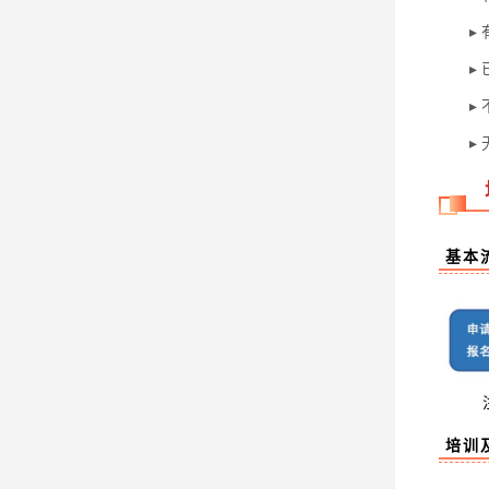
▸ 有
▸ 已
▸ 不
▸ 无
基本
培训