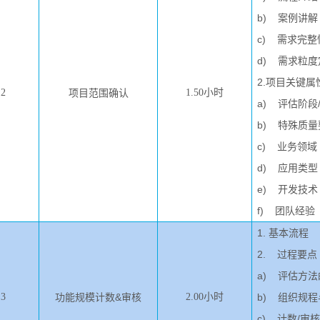
b) 案例讲解
c) 需求完
d) 需求粒
2.项目关键属
2
项目范围确认
1.50小时
a) 评估阶段
b) 特殊质量
c) 业务领域
d) 应用类型
e) 开发技术
f) 团队经验
1. 基本流程
2. 过程要点
a) 评估方
3
功能规模计数&审核
2.00小时
b) 组织规
c) 计数/审