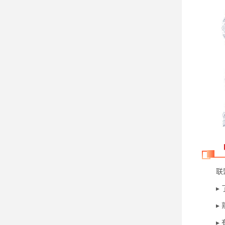
联盟正
▸ 了
▸ 熟
▸ 有