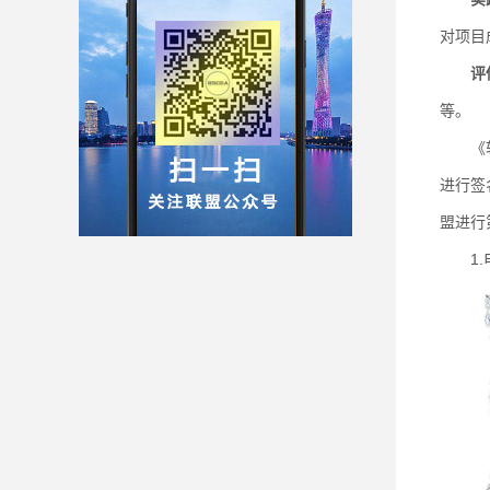
对项目
评
等。
《软件
进行签
盟进行
1.电