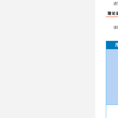
通常为
理论
课程内